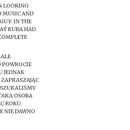
N LOOKING
O MUSIC AND
GUY. IN THE
HAT KUBA HAD
 COMPLETE
 ALE
PO POWROCIE
U JEDNAK
 ZAPRASZAJĄC
E SZUKALIŚMY
TAKA OSOBA
C ROKU.
LE NIE DAWNO