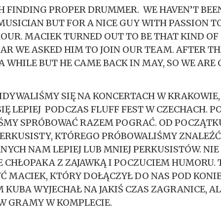
H FINDING PROPER DRUMMER. WE HAVEN’T BEE
USICIAN BUT FOR A NICE GUY WITH PASSION T
OUR. MACIEK TURNED OUT TO BE THAT KIND OF 
EAR WE ASKED HIM TO JOIN OUR TEAM. AFTER T
 A WHILE BUT HE CAME BACK IN MAY, SO WE ARE
WIDYWALIŚMY SIĘ NA KONCERTACH W KRAKOWIE,
IĘ LEPIEJ PODCZAS FLUFF FEST W CZECHACH. 
ŚMY SPRÓBOWAĆ RAZEM POGRAĆ. OD POCZĄTK
ERKUSISTY, KTÓREGO PRÓBOWALIŚMY ZNALEŹĆ
NYCH NAM LEPIEJ LUB MNIEJ PERKUSISTÓW. NI
 CHŁOPAKA Z ZAJAWKĄ I POCZUCIEM HUMORU. 
YĆ MACIEK, KTÓRY DOŁĄCZYŁ DO NAS POD KONIE
 KUBA WYJECHAŁ NA JAKIŚ CZAS ZAGRANICE, A
ÓW GRAMY W KOMPLECIE.