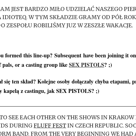
A NAM JEST BARDZO MIŁO UDZIELAĆ NASZEGO PI
IDIOTEQ. W TYM SKŁADZIE GRAMY OD PÓŁ ROK
O ZESPOŁU ROBILIŚMY JUZ W ZESZŁE WAKACJE.
 formed this line-up? Subsequent have been joining it on
 pals, or a casting group like
SEX PISTOLS
? ;)
 się ten skład? Kolejne osoby dołączały chyba etapami, p
y kapelą z castingu, jak SEX PISTOLS? ;)
 TO SEE EACH OTHER ON THE SHOWS IN KRAKOW
NDS DURING
FLUFF FEST
IN CZECH REPUBLIC. SO
ORM BAND. FROM THE VERY BEGINNING WE HAD 