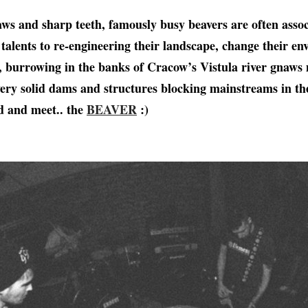
claws and sharp teeth, famously busy beavers are often asso
talents to re-engineering their landscape, change their en
, burrowing in the banks of Cracow’s Vistula river gnaw
very solid dams and structures blocking mainstreams in t
nd and meet.. the
BEAVER
:)