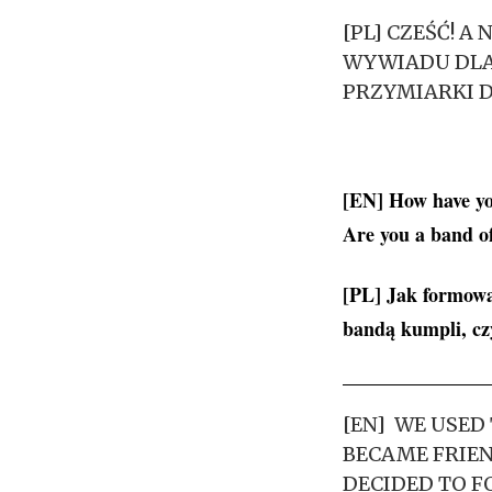
[PL] CZEŚĆ! 
WYWIADU DLA 
PRZYMIARKI D
[EN] How have you
Are you a band of
[PL] Jak formował
bandą kumpli, cz
[EN] WE USED
BECAME FRIE
DECIDED TO F