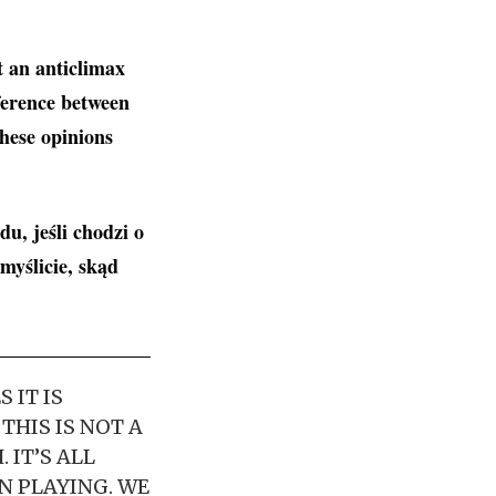
t an anticlimax
fference between
hese opinions
u, jeśli chodzi o
myślicie, skąd
 IT IS
THIS IS NOT A
 IT’S ALL
N PLAYING. WE