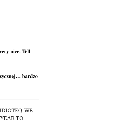
ry nice. Tell
uzycznej… bardzo
 IDIOTEQ. WE
 YEAR TO