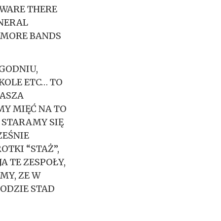
AWARE THERE
ENERAL
E MORE BANDS
YGODNIU,
KOLE ETC… TO
NASZA
MY MIĘĆ NA TO
, STARAMY SIĘ
ZEŚNIE
OTKI “STAŻ”,
A TE ZESPOŁY,
MY, ZE W
HODZIE STAD