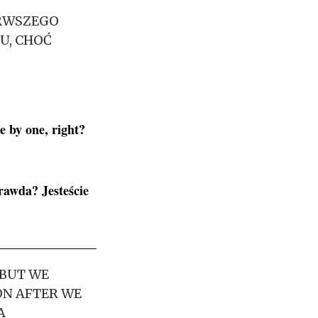
ERWSZEGO
U, CHOĆ
e by one, right?
rawda? Jesteście
 BUT WE
ON AFTER WE
A