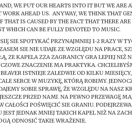
BAND, WE PUT OUR HEARTS INTO IT BUT WE ARE 
AT WORK AHEAD US. ANYWAY, WE THINK THAT G
F THAT IS CAUSED BY THE FACT THAT THERE AR
T WHICH CAN BE FULLY DEVOTED TO MUSIC.
 SIĘ SIE SPOTYKAĆ PRZYNAJMNIEJ 1-2 RAZY W T
ZASEM SIE NIE UDAJE ZE WZGLĘDU NA PRACE, SZ
ŁĄ, ZE KAPELA ZZA ZAGRANICY GRA LEPIEJ NIŻ 
CZOWE ZNACZENIE MA PRAKTYKA. CHCIELIBYŚ
 BEAVER ISTNIEJE ZALEDWIE OD KILKU MIESIĘCY
CALE SERCE W MUZYKĘ, KTÓRĄ ROBIMY. JEDNOC
AJEMY SOBIE SPRAWĘ, ŻE WZGLĘDU NA NASZ KR
JESZCZE PRZED NAMI. NA PEWNO PRZEWAGĘ MAJ
 CAŁOŚCI POŚWIĘCIĆ SIE GRANIU. PODEJRZEWA
 JEST JEDNAK MNIEJ TAKICH KAPEL NIŻ NA ZAC
GĄ ODNOSIĆ TAKIE WRAŻENIE.