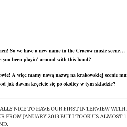
men! So we have a new name in the Cracow music scene… ve
e you been playin’ around with this band?
owie! A więc mamy nową nazwę na krakowskiej scenie m
 od jak dawna kręcicie się po okolicy w tym składzie?
 REALLY NICE TO HAVE OUR FIRST INTERVIEW WITH
R FROM JANUARY 2013 BUT I TOOK US ALMOST 1
ND.