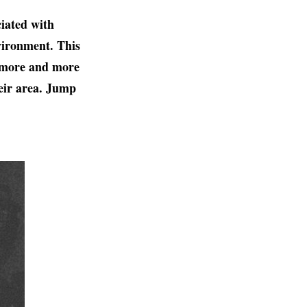
ciated with
vironment. This
s more and more
heir area. Jump