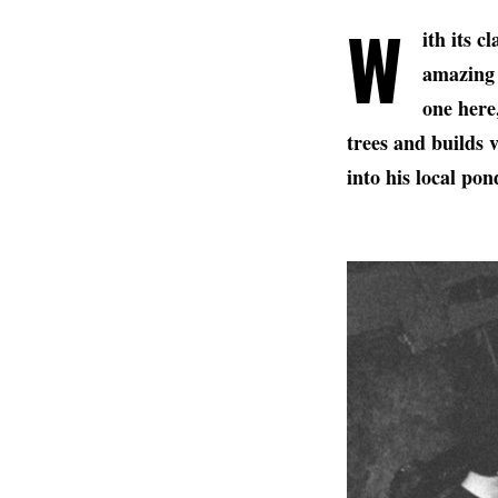
W
ith its 
amazing 
one here
trees and builds 
into his local po