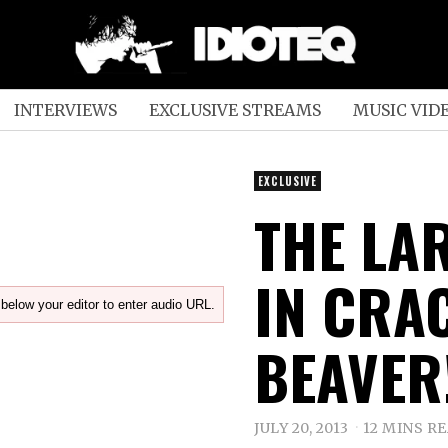
INTERVIEWS
EXCLUSIVE STREAMS
MUSIC VID
EXCLUSIVE
THE LA
IN CRA
below your editor to enter audio URL.
BEAVER
JULY 20, 2013
12 MINS R