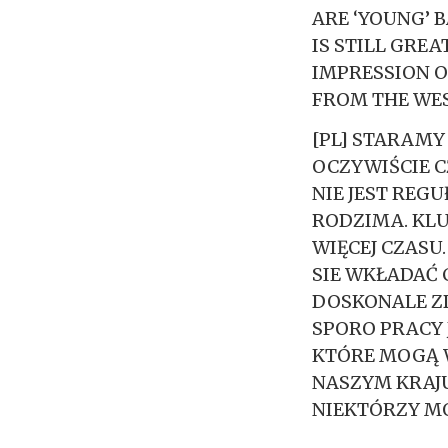
ARE ‘YOUNG’ 
IS STILL GRE
IMPRESSION O
FROM THE WES
[PL] STARAMY
OCZYWIŚCIE C
NIE JEST REGU
RODZIMA. KLU
WIĘCEJ CZASU.
SIE WKŁADAĆ 
DOSKONALE ZD
SPORO PRACY 
KTÓRE MOGĄ W
NASZYM KRAJU
NIEKTÓRZY MO