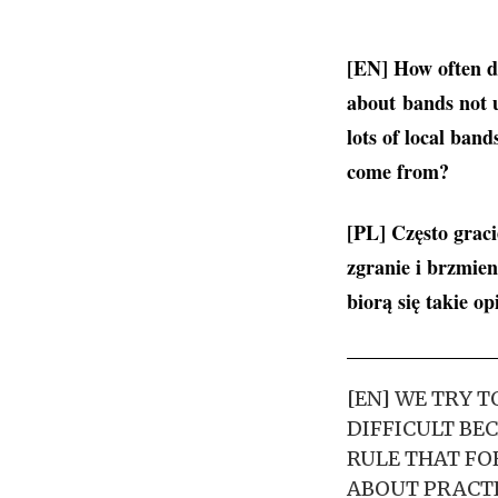
[EN] How often do
about bands not u
lots of local ban
come from?
[PL] Często graci
zgranie i brzmien
biorą się takie op
[EN] WE TRY 
DIFFICULT BEC
RULE THAT FO
ABOUT PRACTI