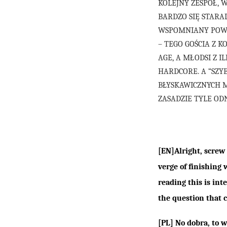
KOLEJNY ZESPÓŁ, 
BARDZO SIĘ STARAL
WSPOMNIANY POWYŻ
– TEGO GOŚCIA Z 
AGE, A MŁODSI Z I
HARDCORE. A “SZY
BŁYSKAWICZNYCH M
ZASADZIE TYLE OD
[EN]Alright, screw 
verge of finishing 
reading this is int
the question that 
[PL] No dobra, to 