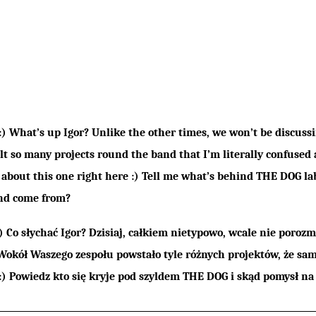
 :) What’s up Igor? Unlike the other times, we won’t be discus
ilt so many projects round the band that I’m literally confused
 about this one right here :) Tell me what’s behind THE DOG l
and come from?
) Co słychać Igor? Dzisiaj, całkiem nietypowo, wcale nie por
Wokół Waszego zespołu powstało tyle różnych projektów, że sa
:) Powiedz kto się kryje pod szyldem THE DOG i skąd pomysł na