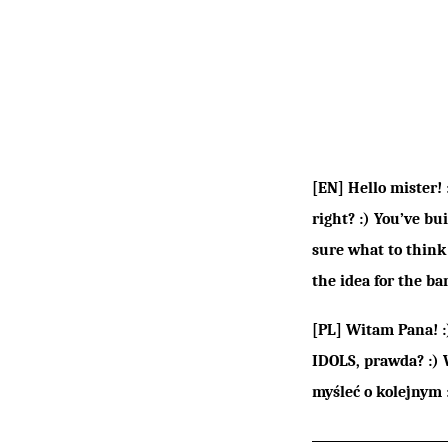
[EN] Hello mister!
right? :) You’ve bu
sure what to think
the idea for the b
[PL] Witam Pana! :
IDOLS, prawda? :) 
myśleć o kolejnym 