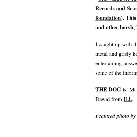
Records
and
Sca
foundation
). This
and other harsh, 
I caught up with t
metal and grisly h
entertaining answe
some of the inform
THE DOG
is: Ma
Dawid from
ILL
.
Featured photo b