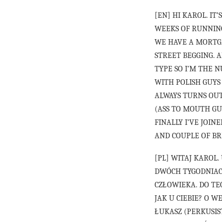
[EN] HI KAROL. IT
WEEKS OF RUNNING
WE HAVE A MORTGA
STREET BEGGING. 
TYPE SO I’M THE 
WITH POLISH GUYS
ALWAYS TURNS OUT
(ASS TO MOUTH GU
FINALLY I’VE JOI
AND COUPLE OF BR
[PL] WITAJ KAROL
DWÓCH TYGODNIACH
CZŁOWIEKA. DO TE
JAK U CIEBIE? O 
ŁUKASZ (PERKUSIS