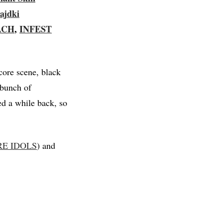
ajdki
ACH
,
INFEST
core scene, black
 bunch of
ed a while back, so
E IDOLS
) and