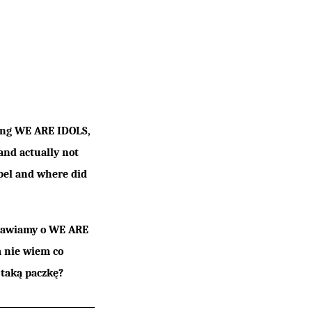
sing WE ARE IDOLS,
 and actually not
abel and where did
ozmawiamy o WE ARE
m nie wiem co
 taką paczkę?