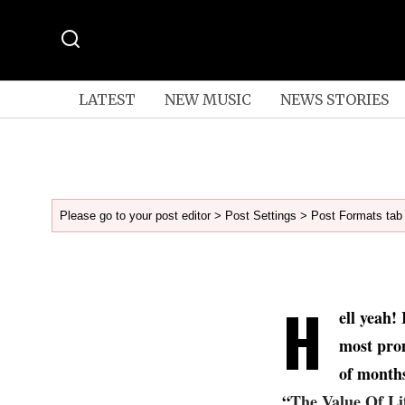
LATEST
NEW MUSIC
NEWS STORIES
Please go to your post editor > Post Settings > Post Formats tab 
H
ell yeah!
most prom
of month
“
The Value Of Lif