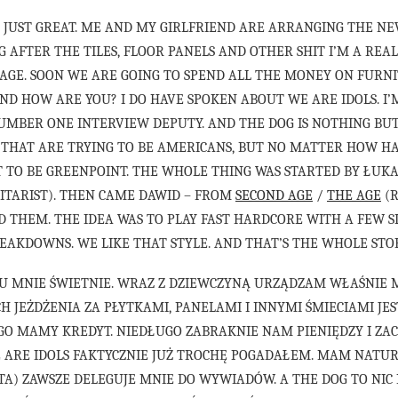
’S JUST GREAT. ME AND MY GIRLFRIEND ARE ARRANGING THE NE
 AFTER THE TILES, FLOOR PANELS AND OTHER SHIT I’M A REA
GE. SOON WE ARE GOING TO SPEND ALL THE MONEY ON FURN
AND HOW ARE YOU? I DO HAVE SPOKEN ABOUT WE ARE IDOLS. I
NUMBER ONE INTERVIEW DEPUTY. AND THE DOG IS NOTHING B
 THAT ARE TRYING TO BE AMERICANS, BUT NO MATTER HOW HAR
 TO BE GREENPOINT. THE WHOLE THING WAS STARTED BY ŁUK
ITARIST). THEN CAME DAWID – FROM
SECOND AGE
/
THE AGE
(R
NED THEM. THE IDEA WAS TO PLAY FAST HARDCORE WITH A FEW 
EAKDOWNS. WE LIKE THAT STYLE. AND THAT’S THE WHOLE STO
. U MNIE ŚWIETNIE. WRAZ Z DZIEWCZYNĄ URZĄDZAM WŁAŚNIE M
 JEŻDŻENIA ZA PŁYTKAMI, PANELAMI I INNYMI ŚMIECIAMI J
GO MAMY KREDYT. NIEDŁUGO ZABRAKNIE NAM PIENIĘDZY I ZAC
WE ARE IDOLS FAKTYCZNIE JUŻ TROCHĘ POGADAŁEM. MAM NATUR
TA) ZAWSZE DELEGUJE MNIE DO WYWIADÓW. A THE DOG TO NIC 