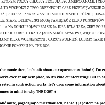
W KTÓRYM POLSCY CHŁOPCY PRÓBUJĄ BYĆ AMERYKANAMI, I CHO
I, TO WYCHODZI Z TEGO GREENPOINT. CAŁE PRZEDSIĘWZIĘCIE Z
EJ ŁUKASZ I ZNANY Z ASS TO MOUTH MACIEK. PÓŹNIEJ DOSZE
KOLEI STARSI DELIKWENCI MOGĄ PAMIĘTAĆ Z KILKU KONCERTÓ
LL – A NA KOŃCU POJAWIŁEM SIĘ JA. IDEA BYŁA TAKA, ŻEBY PO 
BKI HARDCORE” TO RZECZ JASNA SKRÓT MYŚLOWY, WIĘC OPRÓ
AMY KILKA WOLNIEJSZYCH I GARŚĆ ZWOLNIEŃ. LUBIMY TAKIE K
NOŚNIE POMYSŁU NA THE DOG.
the music then, let’s talk about our apartments, haha! :) I’m c
works over at my new place, so it’s kind of interesting!
But in c
erested in contruction works, let’s drop some information about
comes to mind is: why THE DOG? ;)
walić muzę, pogadajmy o mieszkaniach, haha! :) Ja jestem na pr