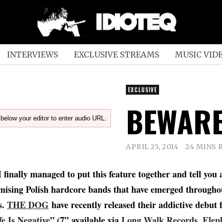
INTERVIEWS
EXCLUSIVE STREAMS
MUSIC VID
EXCLUSIVE
BEWARE
below your editor to enter audio URL.
APRIL 25, 2014
24 MINS 
 I finally managed to put this feature together and tell you
ising Polish hardcore bands that have emerged throughou
s.
THE DOG
have recently released their addictive debut f
e Is Negative
” (7” available via
Long Walk Records
,
Elep