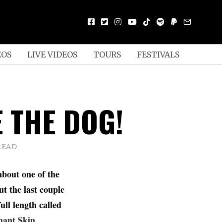
EOS
LIVE VIDEOS
TOURS
FESTIVALS
 THE DOG!
READ
 about one of the
t the last couple
ull length called
hant Skin