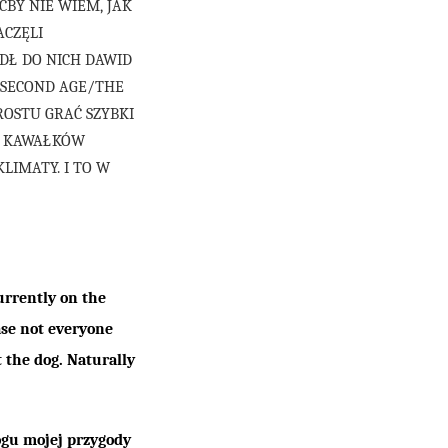
ĆBY NIE WIEM, JAK
ACZĘLI
DŁ DO NICH DAWID
W SECOND AGE/THE
PROSTU GRAĆ SZYBKI
CZ KAWAŁKÓW
LIMATY. I TO W
urrently on the
ase not everyone
 the dog. Naturally
ogu mojej przygody