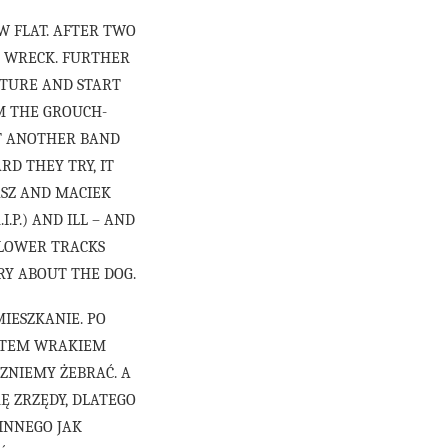
W FLAT. AFTER TWO
L WRECK. FURTHER
ITURE AND START
’M THE GROUCH-
UT ANOTHER BAND
D THEY TRY, IT
ASZ AND MACIEK
.I.P.) AND ILL – AND
SLOWER TRACKS
RY ABOUT THE DOG.
IESZKANIE. PO
ESTEM WRAKIEM
ZNIEMY ŻEBRAĆ. A
Ę ZRZĘDY, DLATEGO
INNEGO JAK