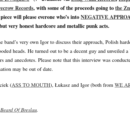
recrow Records
, with some of the proceeds going to
the Zn
 piece will please everone who’s into
NEGATIVE APPRO
but very honest hardcore and metallic punk acts.
he band’s very own Igor to discuss their approach, Polish hard
ooded heads. He turned out to be a decent guy and unveiled a
rs and anecdotes. Please note that this interview was conduct
ation may be out of date.
ciek (
ASS TO MOUTH
), Łukasz and Igor (both from
WE AR
y
Beard Of Breslau
.