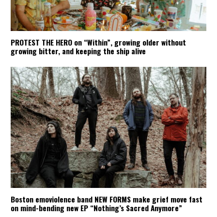
PROTEST THE HERO on “Within”, growing older without
growing bitter, and keeping the ship alive
Boston emoviolence band NEW FORMS make grief move fast
on mind-bending new EP “Nothing’s Sacred Anymore”