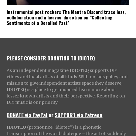
Instrumental post rockers The Mantra Discord trace loss,
collaboration and a heavier direction on “Collecting
Sentiments of a Derailed Past”
PLEASE CONSIDER DONATING TO IDIOTEQ
As an independent magazine
IDIOTEQ
supports DIY
ethics and local artists of all kinds. With no-ads policy and
mission to give independent artists space they deserve,
IDIOTEQ
is a place to get inspired, learn more about
lesser known artists and their perspective. Reporting on
DIY music is our priority.
DONATE via PayPal
or
SUPPORT via Patreon
IDIOTEQ
(pronounce “idiotec”) is a phonetic
transcription of the word Idioteque – the act of suddenly